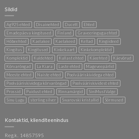
Sildid
Ag925 ehted
Disainehted
Ducett
Ehted
Emadepäeva kingitused
Finland
Graveeringuga ehted
Hõbeehted
Kaelakee
Kaelakeed
Kellad
Kingiideed
Kingitus
Kingitused
Kinkekaart
Kinkekomplektid
Komplektid
Kuldehted
Kullast ehted
Käeehted
Käevõrud
Kõrvarõngad
La Kiara
Laste ehted
Mageveepärlid
Meeste ehted
Naiste ehted
Poolvääriskividega ehted
Poolvääriskividega kõrvarõngad
Poolvääriskividest ehted
Prossid
Puidust ehted
Rinnamärgid
SiniMustValge
Sinu Lugu
sterling silver
Swarovski kristallid
Sõrmused
Kontaktid, klienditeenindus
Reg.k. 14857595