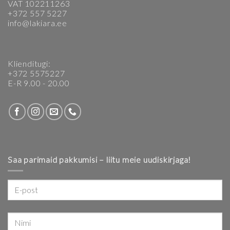
VAT 102211263
+372 557 5227
info@lakiara.ee
Klienditugi:
+372 5575227
E-R 9.00 - 20.00
Saa parimaid pakkumisi – liitu meie uudiskirjaga!