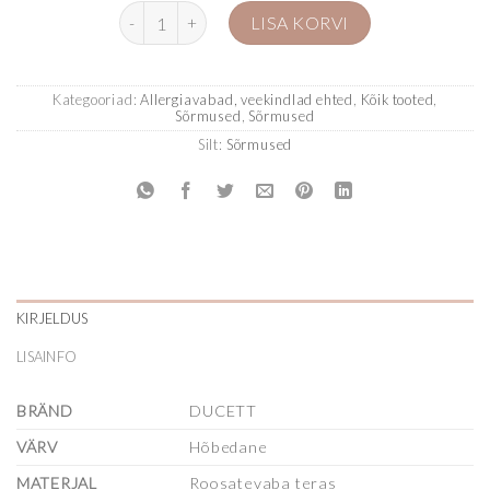
Reguleeritav sõrmus Lex, hõbedane kogus
LISA KORVI
Kategooriad:
Allergiavabad, veekindlad ehted
,
Kõik tooted
,
Sõrmused
,
Sõrmused
Silt:
Sõrmused
KIRJELDUS
LISAINFO
BRÄND
DUCETT
VÄRV
Hõbedane
MATERJAL
Roosatevaba teras