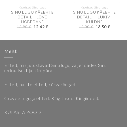
Käeehted Sinu Lugu
Käeehted Sinu Lugu
SINU LUGU KÄEEHTE
SINU LUGU KÄEEHTE
DETAIL – LOVE
DETAIL – ILUKIVI
HÕBEDANE
KULDNE
t
Algne
Current
Algne
Current
13.80
€
12.42
€
15.00
€
13.50
€
hind
price
hind
price
oli:
is:
oli:
is:
.
13.80 €.
12.42 €.
15.00 €.
13.50 €.
Meist
Ehted, mis jutustavad Sinu lugu, väljendades Sinu
unikaalsust ja isikupära.
Ehted, naiste ehted, kõrvarõngad.
Graveeringuga ehted. Kingitused. Kingiideed.
KÜLASTA POODI