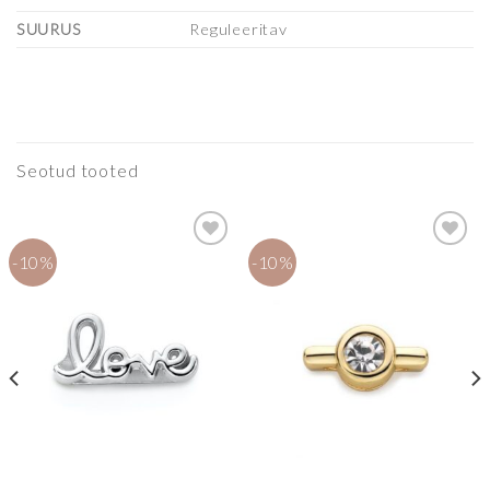
SUURUS
Reguleeritav
Seotud tooted
-10%
-10%
Lisa
Lisa
soovinimekirja
soovinimekirja