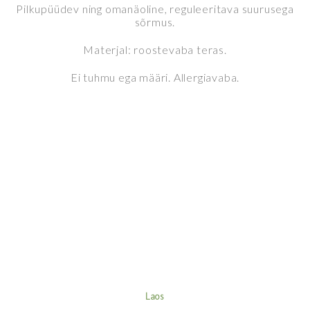
hind
price
Pilkupüüdev ning omanäoline, reguleeritava suurusega
oli:
is:
sõrmus.
37.00 €.
25.90 €.
Materjal: roostevaba teras.
Ei tuhmu ega määri. Allergiavaba.
Laos