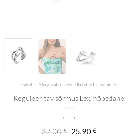
Esileht
/
Allergiavabad, veekindlad ehted
/
Sõrmused
Reguleeritav sõrmus Lex, hõbedane
Algne
Current
37.00
25.90
€
€